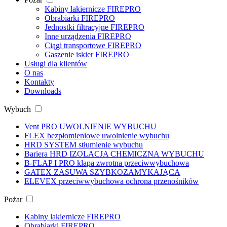
Kabiny lakiernicze
FIREPRO
Obrabiarki
FIREPRO
Jednostki filtracyjne
FIREPRO
Inne urządzenia
FIREPRO
Ciągi transportowe
FIREPRO
Gaszenie iskier
FIREPRO
Usługi dla klientów
O nas
Kontakty
Downloads
Wybuch
Vent PRO
UWOLNIENIE WYBUCHU
FLEX
bezpłomieniowe uwolnienie wybuchu
HRD SYSTEM
stłumienie wybuchu
Bariera HRD
IZOLACJA CHEMICZNA WYBUCHU
B-FLAP I PRO
klapa zwrotna przeciwwybuchowa
GATEX
ZASUWA SZYBKOZAMYKAJĄCA
ELEVEX
przeciwwybuchowa ochrona przenośników
Pożar
Kabiny lakiernicze
FIREPRO
Obrabiarki
FIREPRO