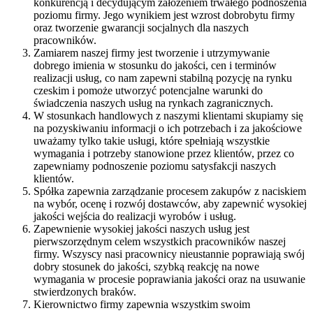
konkurencją i decydującym założeniem trwałego podnoszenia
poziomu firmy. Jego wynikiem jest wzrost dobrobytu firmy
oraz tworzenie gwarancji socjalnych dla naszych
pracowników.
Zamiarem naszej firmy jest tworzenie i utrzymywanie
dobrego imienia w stosunku do jakości, cen i terminów
realizacji usług, co nam zapewni stabilną pozycję na rynku
czeskim i pomoże utworzyć potencjalne warunki do
świadczenia naszych usług na rynkach zagranicznych.
W stosunkach handlowych z naszymi klientami skupiamy się
na pozyskiwaniu informacji o ich potrzebach i za jakościowe
uważamy tylko takie usługi, które spełniają wszystkie
wymagania i potrzeby stanowione przez klientów, przez co
zapewniamy podnoszenie poziomu satysfakcji naszych
klientów.
Spółka zapewnia zarządzanie procesem zakupów z naciskiem
na wybór, ocenę i rozwój dostawców, aby zapewnić wysokiej
jakości wejścia do realizacji wyrobów i usług.
Zapewnienie wysokiej jakości naszych usług jest
pierwszorzędnym celem wszystkich pracowników naszej
firmy. Wszyscy nasi pracownicy nieustannie poprawiają swój
dobry stosunek do jakości, szybką reakcję na nowe
wymagania w procesie poprawiania jakości oraz na usuwanie
stwierdzonych braków.
Kierownictwo firmy zapewnia wszystkim swoim