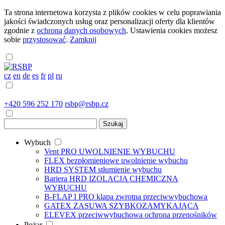
Ta strona internetowa korzysta z plików cookies w celu poprawiania
jakości świadczonych usług oraz personalizacji oferty dla klientów
zgodnie z
ochroną danych osobowych
. Ustawienia cookies możesz
sobie
przystosować
.
Zamknij
cz
en
de
es
fr
pl
ru
+420 596 252 170
rsbp@rsbp.cz
Wybuch
Vent PRO
UWOLNIENIE WYBUCHU
FLEX
bezpłomieniowe uwolnienie wybuchu
HRD SYSTEM
stłumienie wybuchu
Bariera HRD
IZOLACJA CHEMICZNA
WYBUCHU
B-FLAP I PRO
klapa zwrotna przeciwwybuchowa
GATEX
ZASUWA SZYBKOZAMYKAJĄCA
ELEVEX
przeciwwybuchowa ochrona przenośników
Pożar