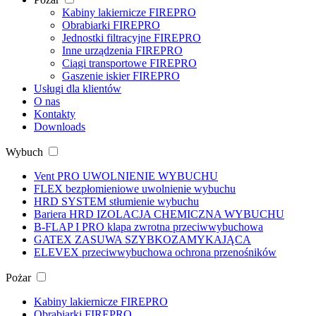
Kabiny lakiernicze
FIREPRO
Obrabiarki
FIREPRO
Jednostki filtracyjne
FIREPRO
Inne urządzenia
FIREPRO
Ciągi transportowe
FIREPRO
Gaszenie iskier
FIREPRO
Usługi dla klientów
O nas
Kontakty
Downloads
Wybuch
Vent PRO
UWOLNIENIE WYBUCHU
FLEX
bezpłomieniowe uwolnienie wybuchu
HRD SYSTEM
stłumienie wybuchu
Bariera HRD
IZOLACJA CHEMICZNA WYBUCHU
B-FLAP I PRO
klapa zwrotna przeciwwybuchowa
GATEX
ZASUWA SZYBKOZAMYKAJĄCA
ELEVEX
przeciwwybuchowa ochrona przenośników
Pożar
Kabiny lakiernicze
FIREPRO
Obrabiarki
FIREPRO