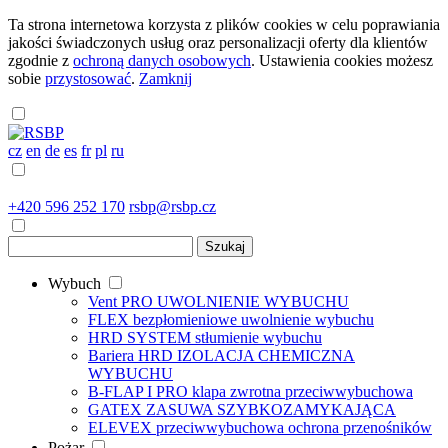
Ta strona internetowa korzysta z plików cookies w celu poprawiania
jakości świadczonych usług oraz personalizacji oferty dla klientów
zgodnie z
ochroną danych osobowych
. Ustawienia cookies możesz
sobie
przystosować
.
Zamknij
cz
en
de
es
fr
pl
ru
+420 596 252 170
rsbp@rsbp.cz
Wybuch
Vent PRO
UWOLNIENIE WYBUCHU
FLEX
bezpłomieniowe uwolnienie wybuchu
HRD SYSTEM
stłumienie wybuchu
Bariera HRD
IZOLACJA CHEMICZNA
WYBUCHU
B-FLAP I PRO
klapa zwrotna przeciwwybuchowa
GATEX
ZASUWA SZYBKOZAMYKAJĄCA
ELEVEX
przeciwwybuchowa ochrona przenośników
Pożar