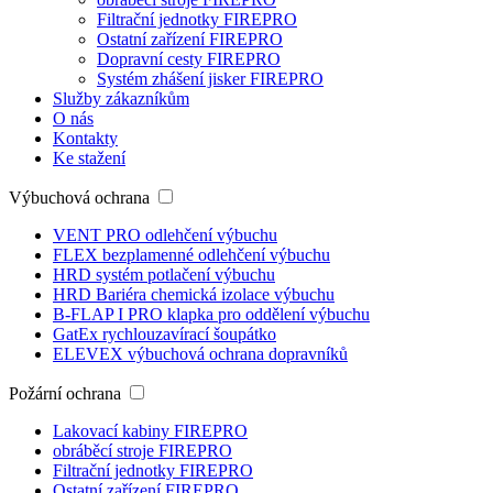
Filtrační jednotky
FIREPRO
Ostatní zařízení
FIREPRO
Dopravní cesty
FIREPRO
Systém zhášení jisker
FIREPRO
Služby zákazníkům
O nás
Kontakty
Ke stažení
Výbuchová ochrana
VENT PRO
odlehčení výbuchu
FLEX
bezplamenné odlehčení výbuchu
HRD systém
potlačení výbuchu
HRD Bariéra
chemická izolace výbuchu
B-FLAP I PRO
klapka pro oddělení výbuchu
GatEx
rychlouzavírací šoupátko
ELEVEX
výbuchová ochrana dopravníků
Požární ochrana
Lakovací kabiny
FIREPRO
obráběcí stroje
FIREPRO
Filtrační jednotky
FIREPRO
Ostatní zařízení
FIREPRO