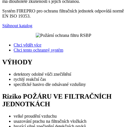
má dlouholeté zkušenosti s jejich ochranou.
Systém FIREPRO pro ochranu filtračních jednotek odpovídá normě
EN ISO 19353.
Stáhnout katalog
Chci vědět více
Chci tento ochranný systém
VÝHODY
detektory odolné vůči znečištění
rychlý reakční čas
specifické hasivo dle odsávané vzdušiny
Riziko POŽÁRU VE FILTRAČNÍCH
JEDNOTKÁCH
velké proudění vzduchu
usazování prachu na filtračních vložkách
hrozící silné znečistění detekčních prvků