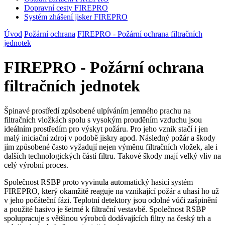
Dopravní cesty
FIREPRO
Systém zhášení jisker
FIREPRO
Úvod
Požární ochrana
FIREPRO - Požární ochrana filtračních
jednotek
FIREPRO - Požární ochrana
filtračních jednotek
Špinavé prostředí způsobené ulpíváním jemného prachu na
filtračních vložkách spolu s vysokým prouděním vzduchu jsou
ideálním prostředím pro výskyt požáru. Pro jeho vznik stačí i jen
malý iniciační zdroj v podobě jiskry apod. Následný požár a škody
jím způsobené často vyžadují nejen výměnu filtračních vložek, ale i
dalších technologických částí filtru. Takové škody mají velký vliv na
celý výrobní proces.
Společnost RSBP proto vyvinula automatický hasicí systém
FIREPRO, který okamžitě reaguje na vznikající požár a uhasí ho už
v jeho počáteční fázi. Teplotní detektory jsou odolné vůči zašpinění
a použité hasivo je šetrné k filtrační vestavbě. Společnost RSBP
spolupracuje s většinou výrobců dodávajících filtry na český trh a