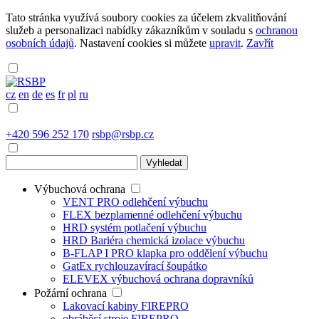
Tato stránka využívá soubory cookies za účelem zkvalitňování
služeb a personalizaci nabídky zákazníkům v souladu s
ochranou
osobních údajů
. Nastavení cookies si můžete
upravit
.
Zavřít
cz
en
de
es
fr
pl
ru
+420 596 252 170
rsbp@rsbp.cz
Výbuchová ochrana
VENT PRO
odlehčení výbuchu
FLEX
bezplamenné odlehčení výbuchu
HRD systém
potlačení výbuchu
HRD Bariéra
chemická izolace výbuchu
B-FLAP I PRO
klapka pro oddělení výbuchu
GatEx
rychlouzavírací šoupátko
ELEVEX
výbuchová ochrana dopravníků
Požární ochrana
Lakovací kabiny
FIREPRO
obráběcí stroje
FIREPRO