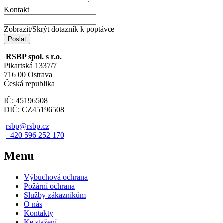
Kontakt
Zobrazit/Skrýt dotazník k poptávce
RSBP spol. s r.o.
Pikartská 1337/7
716 00 Ostrava
Česká republika
IČ: 45196508
DIČ: CZ45196508
rsbp@rsbp.cz
+420 596 252 170
Menu
Výbuchová ochrana
Požární ochrana
Služby zákazníkům
O nás
Kontakty
Ke stažení