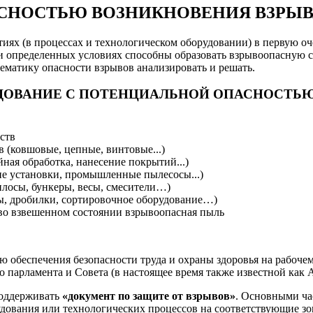
АСНОСТЬЮ ВОЗНИКНОВЕНИЯ ВЗРЫВ
х (в процессах и технологическом оборудовании) в первую оче
и определенных условиях способны образовать взрывоопасную с
ематику опасности взрывов анализировать и решать.
УДОВАНИЕ С ПОТЕНЦИАЛЬНОЙ ОПАСНОСТЬ
ств
 (ковшовые, цепные, винтовые...)
ная обработка, нанесение покрытий...)
е установки, промышленные пылесосы...)
илосы, бункеры, весы, смесители…)
ы, дробилки, сортировочное оборудование…)
) во взвешенном состоянии взрывоопасная пыль
ю обеспечения безопасности труда и охраны здоровья на рабоче
о парламента и Совета (в настоящее время также известной как 
поддерживать
«документ по защите от взрывов»
. Основными ча
дования или технологических процессов на соответствующие зон