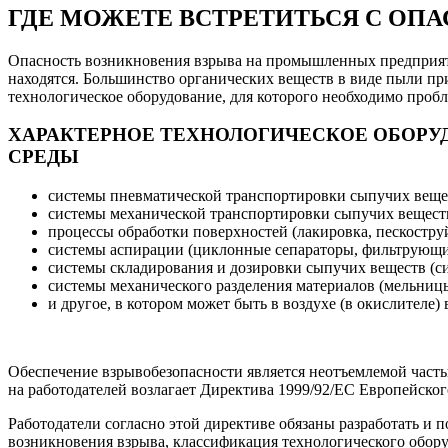
ГДЕ МОЖЕТЕ ВСТРЕТИТЬСЯ С ОП
Опасность возникновения взрыва на промышленных предприятия
находятся. Большинство органических веществ в виде пыли пр
технологическое оборудование, для которого необходимо пробл
ХАРАКТЕРНОЕ ТЕХНОЛОГИЧЕСКОЕ ОБОР
СРЕДЫ
системы пневматической транспортировки сыпучих веще
системы механической транспортировки сыпучих веществ
процессы обработки поверхностей (лакировка, пескоструй
системы аспирации (циклонные сепараторы, фильтрующи
системы складирования и дозировки сыпучих веществ (с
системы механического разделения материалов (мельниц
и другое, в котором может быть в воздухе (в окислителе
Обеспечение взрывобезопасности является неотъемлемой часть
на работодателей возлагает Директива 1999/92/EC Европейског
Работодатели согласно этой директиве обязаны разработать и 
возникновения взрыва, классификация технологического обору