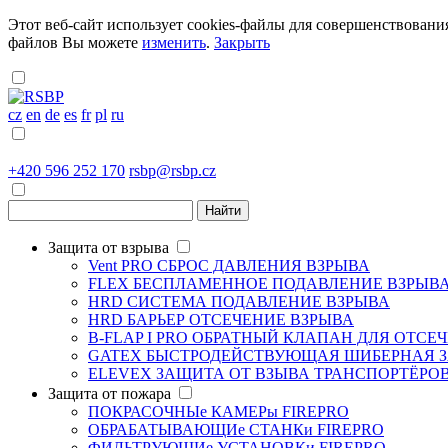
Этот веб-сайт использует cookies-файлы для совершенствовани
файлов Вы можете
изменить
.
Закрыть
cz
en
de
es
fr
pl
ru
+420 596 252 170
rsbp@rsbp.cz
Защита от взрыва
Vent PRO
СБРОС ДАВЛЕНИЯ ВЗРЫВА
FLEX
БЕСПЛАМЕННОЕ ПОДАВЛЕНИЕ ВЗРЫВ
HRD СИСТЕМА
ПОДАВЛЕНИE ВЗРЫВА
HRD БАРЬЕР
ОТСЕЧЕНИE ВЗРЫВА
B-FLAP I PRO
ОБРАТНЫЙ КЛАПАН ДЛЯ ОТСЕЧ
GATEX
БЫСТРОДЕЙСТВУЮЩАЯ ШИБЕРНАЯ 
ELEVEX
ЗАЩИТА ОТ ВЗЫВА ТРАНСПОРТЁРО
Защита от пожара
ПОКРАСОЧНЫе КАМЕРы
FIREPRO
ОБРАБАТЫВАЮЩИе СТАНКи
FIREPRO
ФИЛЬТРУЮЩИе УСТАНОВКи
FIREPRO