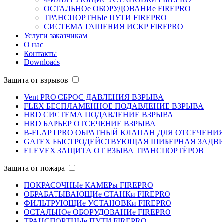
ОСТАЛЬНОе ОБОРУДОВАНИе
FIREPRO
ТРАНСПОРТНЫе ПУТИ
FIREPRO
СИСТЕМА ГАШЕНИЯ ИСКР
FIREPRO
Услуги заказчикам
О наc
Контакты
Downloads
Защита от взрывов
Vent PRO
СБРОС ДАВЛЕНИЯ ВЗРЫВА
FLEX
БЕСПЛАМЕННОЕ ПОДАВЛЕНИЕ ВЗРЫВА
HRD СИСТЕМА
ПОДАВЛЕНИE ВЗРЫВА
HRD БАРЬЕР
ОТСЕЧЕНИE ВЗРЫВА
B-FLAP I PRO
ОБРАТНЫЙ КЛАПАН ДЛЯ ОТСЕЧЕНИ
GATEX
БЫСТРОДЕЙСТВУЮЩАЯ ШИБЕРНАЯ ЗАДВ
ELEVEX
ЗАЩИТА ОТ ВЗЫВА ТРАНСПОРТЁРОВ
Защита от пожара
ПОКРАСОЧНЫе КАМЕРы
FIREPRO
ОБРАБАТЫВАЮЩИе СТАНКи
FIREPRO
ФИЛЬТРУЮЩИе УСТАНОВКи
FIREPRO
ОСТАЛЬНОе ОБОРУДОВАНИе
FIREPRO
ТРАНСПОРТНЫе ПУТИ
FIREPRO