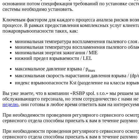
основании потом спецификация требований по установке систем
системы необходимо установить.
Ключевым фактором для каждого процесса анализа рисков воз
процессе. В рамках предоставления комплексных услуг клиен
пожароврывоопасности таких, как:
минимальная температура воспламенения пылевого слоя /
минимальная температура воспламенения пылевого облак
минимальная энергия зажигания / MIE
нижний предел взрываемости / LEL
максимальное давление взрыва / p
max
максимальная скорость нарастания давления взрыва / (dp/d
индекс взрывоопасности Kst (разделение на классы взрыв
Вы уже знаете, что в компании «RSBP spol. s r.o.» мы решаем 
обслуживающего персонала, но этим сотрудничество с нами не
неделю
, они готовы в любое время ответить вам на интересуем
При необходимости проведения регулярного сервисного осмот
сервисного отдела способны приехать к вам в течение разумно
При необходимости проведения регулярного сервисного осмот
сервисного отдела способны приехать к вам в течение разумно