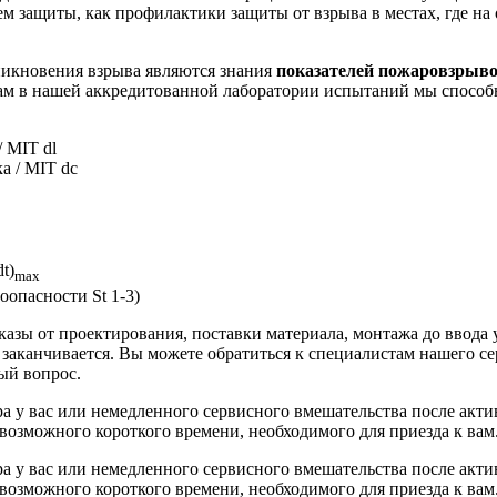
 защиты, как профилактики защиты от взрыва в местах, где на 
никновения взрыва являются знания
показателей пожаровзрыво
там в нашей аккредитованной лаборатории испытаний мы способ
 MIT dl
а / MIT dc
t)
max
оопасности St 1-3)
заказы от проектирования, поставки материала, монтажа до ввода
 заканчивается. Вы можете обратиться к специалистам нашего с
ый вопрос.
ра у вас или немедленного сервисного вмешательства после акт
 возможного короткого времени, необходимого для приезда к вам
ра у вас или немедленного сервисного вмешательства после акт
 возможного короткого времени, необходимого для приезда к вам