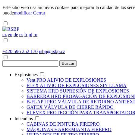
Este sitio web usa archivos cookies para mejorar la calidad de los serv
puede
modificar
Cerrar
cz
en
de
es
fr
pl
ru
+420 596 252 170
rsbp@rsbp.cz
Explosiones
Vent PRO
ALIVIO DE EXPLOSIONES
FLEX
ALIVIO DE EXPLOSIONES SIN LLAMA
SISTEMA HRD
SUPRESIÓN DE EXPLOSIONES
BARRERA HRD
PROPAGACIÓN DE EXPLOSION
B-FLAP I PRO
VÁLVULA DE RETORNO ANTIEX
GATEX
VÁLVULA DE CIERRE RÁPIDO
ELEVEX
PROTECCIÓN PARA TRANSPORTADO
Incendios
CABINAS DE PINTURA
FIREPRO
MÁQUINAS HARREMIANTA
FIREPRO
UNIDADES DE FILTRO
FIREPRO